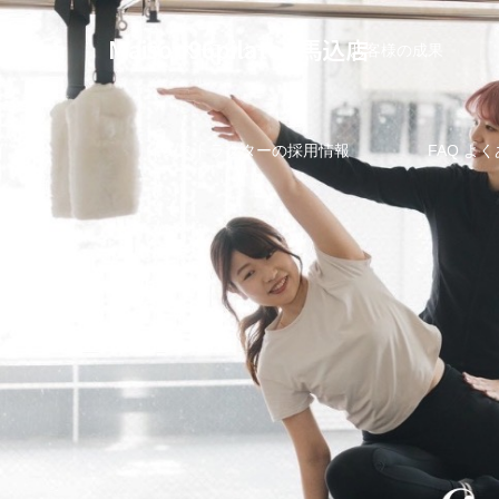
Maison96pilates 馬込店
インストラクター
お客様の成果
インストラクターの採用情報
FAQ よ